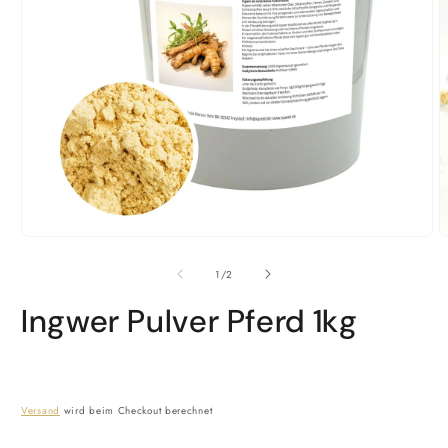
Medien
M
1
2
in
i
von
1
/
2
Modal
M
öffnen
ö
Ingwer Pulver Pferd 1kg
Versand
wird beim Checkout berechnet