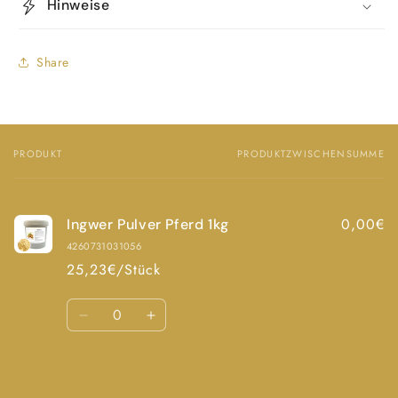
Hinweise
Share
PRODUKT
PRODUKTZWISCHENSUMME
Dein
Warenkorb
0,00€
Ingwer Pulver Pferd 1kg
4260731031056
25,23€/Stück
Anzahl
Verringere
Erhöhe
die
die
Menge
Menge
Wird
für
für
Default
Default