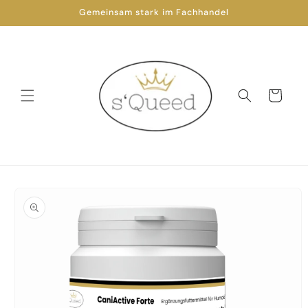
Direkt
Gemeinsam stark im Fachhandel
zum
Inhalt
Warenkorb
oduktinformationen
ringen