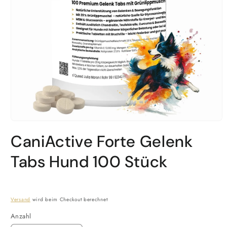
Medien
1
CaniActive Forte Gelenk
in
Modal
öffnen
Tabs Hund 100 Stück
Versand
wird beim Checkout berechnet
Anzahl
Anzahl