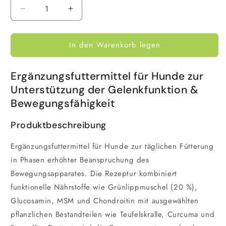
Verringere
Erhöhe
die
die
Menge
Menge
In den Warenkorb legen
für
für
CaniActive
CaniActive
Forte
Forte
Ergänzungsfuttermittel für Hunde zur
Gelenk
Gelenk
Tabs
Tabs
Unterstützung der Gelenkfunktion &
Hund
Hund
Bewegungsfähigkeit
100
100
Stück
Stück
Produktbeschreibung
Ergänzungsfuttermittel für Hunde zur täglichen Fütterung
in Phasen erhöhter Beanspruchung des
Bewegungsapparates. Die Rezeptur kombiniert
funktionelle Nährstoffe wie Grünlippmuschel (20 %),
Glucosamin, MSM und Chondroitin mit ausgewählten
pflanzlichen Bestandteilen wie Teufelskralle, Curcuma und