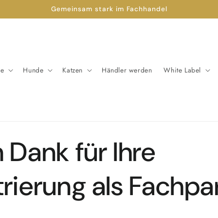
Gemeinsam stark im Fachhandel
de
Hunde
Katzen
Händler werden
White Label
 Dank für Ihre
trierung als Fachpa