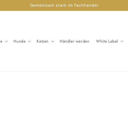
Gemeinsam stark im Fachhandel
de
Hunde
Katzen
Händler werden
White Label